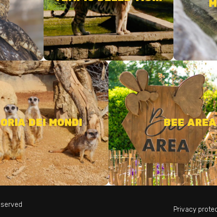
M
SCOPRI DI PIÙ
animali della fattoria di luoghi
Passeggia tra gli impollinatori 
e incontra i piccoli suricati
sul loro incredibile 
ORIA DEI MONDI
BEE AREA
SCOPRI DI PIÙ
SCOPRI DI PIÙ
reserved
Privacy prote