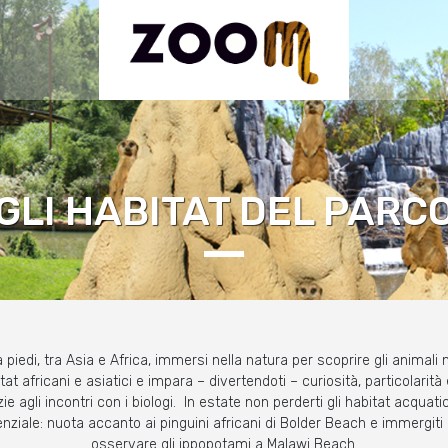
GLI HABITAT DEL PARC
piedi, tra Asia e Africa, immersi nella natura per scoprire gli animali n
itat africani e asiatici e impara – divertendoti – curiosità, particolarit
ie agli incontri con i biologi. In estate non perderti gli habitat acquatic
nziale: nuota accanto ai pinguini africani di Bolder Beach e immergiti 
osservare gli ippopotami a Malawi Beach.