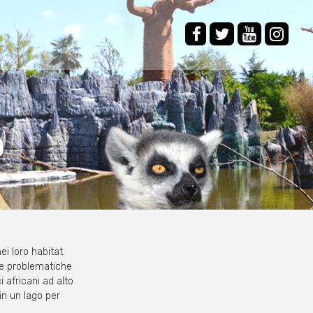
O
ei loro habitat.
à e problematiche
i africani ad alto
in un lago per