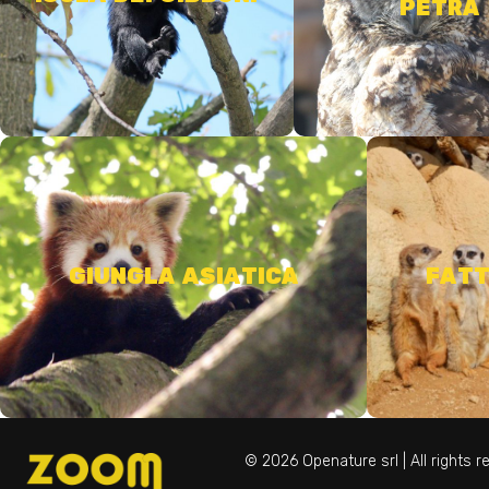
PETRA
SCOPRI DI PIÙ
SCOPRI DI PIÙ
Incontra i due panda rossi, conosci il
Scopri gli 
muntjack e osserva i due istrici
lontani 
GIUNGLA ASIATICA
FATT
SCOPRI DI PIÙ
© 2026 Openature srl | All rights 