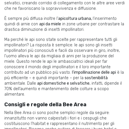
selvatici, creando corridoi di collegamento con le altre aree verdi
che ne favoriscano la sopravvivenza e diffusione.
È sempre più diffusa inoltre l’
apicoltura urbana,
l’inserimento
quindi di arnie con
api da miele
in zone urbane per contrastare la
drastica diminuzione di insetti impollinatori.
Ma perché le api sono state scelte per rappresentare tutti gli
impollinatori? La risposta è semplice: le api sono gli insetti
impollinatori più conosciuti e facili da osservare in giro, inoltre,
l’uomo alleva le api da migliaia di anni per la produzione del
miele. Questo rende le api le ambasciatrici ideali per far
conoscere il mondo degli impollinatori e il loro importante
contributo ad un pubblico più vasto.
l’impollinazione delle api
è la
più efficiente – e quindi importante – per la
sostenibilità
ambientale. Dalle
api domestiche e selvatiche
, infatti, dipende il
70% dell’aumento e mantenimento delle colture a scopo
alimentare.
Consigli e regole della Bee Area
Nella Bee Area ci sono poche semplici regole da seguire:
innanzitutto non vanno calpestati i fiori e i cespugli che
costituiscono l’habitat e rappresentano il nutrimento per gli