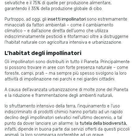
selvatiche e il 75% di quelle per produzione alimentare,
garantendo il 35% della produzione globale di cibo.
Purtroppo, ad oggi, gli
insetti impollinatori
sono estremamente
minacciati da fattori ambientali – come il cambiamento
climatico – e dall’azione diretta dell’uomo che utilizza
indiscriminatamente pesticidi e fitofarmaci oltre a distruggerne
l’habitat naturale con agricoltura intensiva e urbanizzazione.
L’habitat degli impollinatori
Gli impollinatori sono distribuiti in tutto il Pianeta. Principalmente
si possono trovare in aree con forte presenza naturale – come
foreste, campi, prati – ma sempre più spesso svolgono la loro
attività di impollinazione nei parchi e nei giardini cittadini.
A causa dell’avanzata urbanizzazione di molte zone del Pianeta
e la riduzione e frammentazione degli ambienti naturali,
lo sfruttamento intensivo della terra, l’inquinamento e l’uso
indiscriminato di prodotti chimici hanno portato ad un rapido
declino degli impollinatori selvatici nell’ultimo decennio, a tal
punto da dover lanciare un allarme: la
tutela della biodiversità,
infatti, dipende in buona parte dai servizi offerti da questi piccoli
animali; la loro scomparsa porterebbe ad un grave