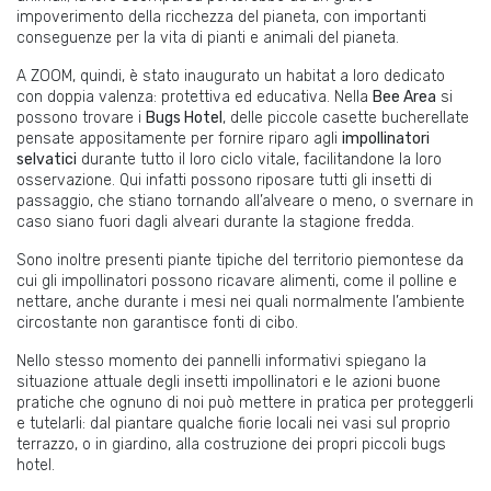
impoverimento della ricchezza del pianeta, con importanti
conseguenze per la vita di pianti e animali del pianeta.
A ZOOM, quindi, è stato inaugurato un habitat a loro dedicato
con doppia valenza: protettiva ed educativa. Nella
Bee Area
si
possono trovare i
Bugs Hotel
,
delle piccole casette bucherellate
pensate appositamente per fornire riparo a
gli
impollinatori
selvatici
durante tutto il loro ciclo vitale, facilitandone la loro
osservazione.
Qui infatti possono riposare tutti gli insetti di
passaggio, che stiano tornando all’alveare o meno, o svernare in
caso siano fuori dagli alveari durante la stagione fredda.
Sono inoltre presenti piante tipiche del territorio piemontese da
cui gli impollinatori possono ricavare alimenti, come il polline e
nettare, anche durante i mesi nei quali normalmente l’ambiente
circostante non garantisce fonti di cibo.
Nello stesso momento
d
ei pannelli informativi spiegano la
situazione attuale degli insetti impollinatori e le
azioni
buone
pratiche che ognuno di noi può mettere in pratica per proteggerli
e tutelarli: dal piantare
qualche
fiori
e
locali nei vasi sul proprio
terrazzo, o in giardino, alla costruzione dei propri piccoli bugs
hotel.