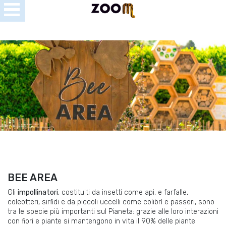
Open
Menu
se
u
BEE AREA
Gli
impollinatori
, costituiti da insetti come api,
e
farfalle,
coleotteri, sirfidi e da piccoli uccelli come colibrì e passeri, sono
tra le specie più importanti sul Pianeta: grazie alle loro interazioni
con fiori e piante si mantengono in vita il 90% delle piante