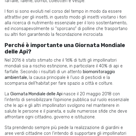
farfalle, falene, bombi, coleotteri e vespe.
I fiori si sono evoluti nel corso del tempo in modo da essere
attrattivi per gli insetti, in questo modo gli insetti visitano i fiori
alla ricerca di nutrimento essenziale per il loro sostentamento,
ed inconsapevolmente si “sporcano” di polline che trasportano
su altri fiori garantendo la fecondazione incrociata.
Perché è importante una Giornata Mondiale
delle Api?
Nel 2016 è stato stimato che il 16% di tutti gli impollinatori
mondiali sia a rischio estinzione, in particolare il 40% di api e
farfalle. Secondo i risultati di un attento
biomonitoraggio
ambientale,
la causa principale è l’uso di pesticidi e la
scomparsa dell’habitat per fare spazio a città e colture.
La
Giornata Mondiale delle Api
nasce il 20 maggio 2018 con
l’intento di sensibilizzare l’opinione pubblica sul ruolo essenziale
che le api e gli altri impollinatori svolgono nel mantenere in
salute le persone e il pianeta, e sulle numerose sfide che deve
affrontare ogni cittadino, governo e istituzione.
Sta prendendo sempre più piede la realizzazione di giardini e
aree verdi cittadine con l’intendo di supportare gli impollinatori