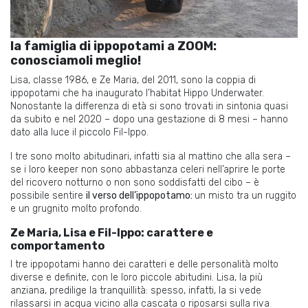
la famiglia di ippopotami a ZOOM:
conosciamoli meglio!
Lisa, classe 1986, e Ze Maria, del 2011, sono la coppia di
ippopotami che ha inaugurato l’habitat Hippo Underwater.
Nonostante la differenza di età si sono trovati in sintonia quasi
da subito e nel 2020 – dopo una gestazione di 8 mesi – hanno
dato alla luce il piccolo Fil-Ippo.
I tre sono molto abitudinari, infatti sia al mattino che alla sera –
se i loro keeper non sono abbastanza celeri nell’aprire le porte
del ricovero notturno o non sono soddisfatti del cibo – è
possibile sentire
il verso dell’ippopotamo:
un misto tra un ruggito
e un grugnito molto profondo.
Ze Maria, Lisa e Fil-Ippo: carattere e
comportamento
I tre ippopotami hanno dei caratteri e delle personalità molto
diverse e definite, con le loro piccole abitudini. Lisa, la più
anziana, predilige la tranquillità: spesso, infatti, la si vede
rilassarsi in acqua vicino alla cascata o riposarsi sulla riva