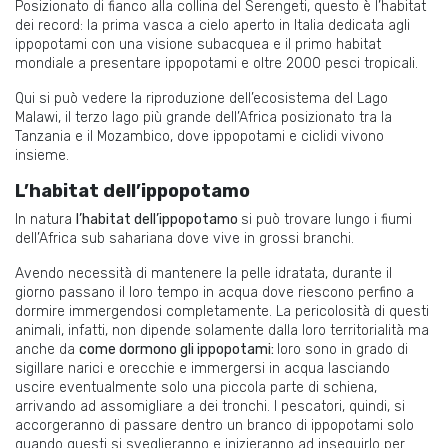
Posizionato di fianco alla collina del Serengeti, questo è l’habitat
dei record: la prima vasca a cielo aperto in Italia dedicata agli
ippopotami con una visione subacquea e il primo habitat
mondiale a presentare ippopotami e oltre 2000 pesci tropicali.
Qui si può vedere la riproduzione dell’ecosistema del Lago
Malawi, il terzo lago più grande dell’Africa posizionato tra la
Tanzania e il Mozambico, dove ippopotami e ciclidi vivono
insieme.
L’habitat dell’ippopotamo
In natura
l’habitat dell’ippopotamo
si può trovare lungo i fiumi
dell’Africa sub sahariana dove vive in grossi branchi.
Avendo necessità di mantenere la pelle idratata, durante il
giorno passano il loro tempo in acqua dove riescono perfino a
dormire immergendosi completamente. La pericolosità di questi
animali, infatti, non dipende solamente dalla loro territorialità ma
anche da
come dormono gli ippopotami:
loro sono in grado di
sigillare narici e orecchie e immergersi in acqua lasciando
uscire eventualmente solo una piccola parte di schiena,
arrivando ad assomigliare a dei tronchi. I pescatori, quindi, si
accorgeranno di passare dentro un branco di ippopotami solo
quando questi si sveglieranno e inizieranno ad inseguirlo per