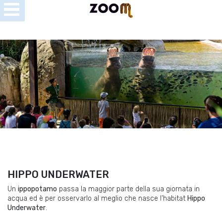
Open
Menu
se
u
HIPPO UNDERWATER
Un
ippopotamo
passa la maggior parte della sua giornata in
acqua ed è per osservarlo al meglio che nasce l’habitat
Hippo
Underwater
.