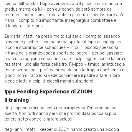
secca dell’habitat. Dopo aver svezzato il piccolo si è staccata
gradualmente da lui – con cui condivide però sempre dei
momenti, come i pisolini durante la giornata – per lasciare a Ze
Maria il compito più importante: insegnargli a combattere e
difendere il territorio.
Ze Maria, infatti, ha preso molto sul serio il compito: essendo
giovane e giocherellone ha prima spinto Fil-Ippo ad ingaggiare
piccole scaramucce subacquee – in cui il piccolo spesso si
infilava nella grande bocca aperta del padre – per poi passare
una volta raggiunti i due anni a darsi colpi leggeri con le labbra e
resistere l’uno alla forza dell’altro. Fil-Ippo – timido, affettuoso e
molto simpatico – però ha preso da subito troppa confidenza nel
gioco: non di rado lo si vede convincere il padre a fare le loro
piccole lotte a colpi di piccoli morsi sul sedere!
Ippo Feeding Experience di ZOOM
Il training
Degli ippopotami una cosa resta impressa: l’enorme bocca
aperta. Non tutti sanno però che proprio dalla bocca si può
tenere sotto controllo la loro salute!
Negli anni, infatti, i keeper di ZOOM hanno creato una piccola