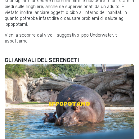
sconsigliato far sedere i bambini oltre le balaustre o farli stare in
piedi sulle ringhiere, anche se supervisionati da un adulto. È
vietato inoltre lanciare oggetti o cibo all’interno dell’habitat, in
quanto potrebbe infastidire o causare problemi di salute agli
ippopotami.
Vieni a scoprire dal vivo il suggestivo Ippo Underwater, ti
aspettiamo!
GLI ANIMALI DEL SERENGETI
Scopri uno degli erbivori più pericolosi e affascinanti al
mondo
IPPOPOTAMO
SCOPRI DI PIÙ