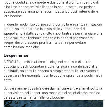
routine quotidiana da ripetere due volte al giorno: in cambio di
cibo i tre ippopotami si allineano in acqua sotto una pedana
sospesa e spalancano le fauci, mostrando così l’interno delle
loro bocche.
In questo modo i biologi possono controllare eventuali irritazioni,
stati di salute alterati e lo stato delle zanne. I
denti di
ippopotamo
, infatti, sono molto importanti sia per mangiare che
per la salute dell’animale stesso e in caso si spezzassero i
keeper devono essere pronti a intervenire per evitare
complicazioni mediche.
L’experience
A ZOOM è possibile aiutare i biologi nel controllo di salute
quotidiano degli ippopotami: durante alcuni incontri speciali si
può infatti salire sulla pedana a strapiombo sulla loro vasca e
osservare i tre esemplari con le bocche spalancate pochi metri
sotto.
Qui sarà anche possibile
dare da mangiare ai tre animali
sotto la
supervisione del keeper: una manciata di pellet di erba medica
versata direttamente nelle loro bocche!