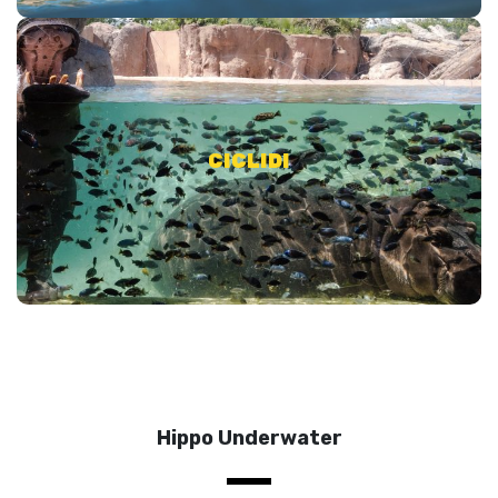
I pesci africani tipici dell’ecosistema del lago Malawi dove
CICLIDI
convivono con gli ippopotami
Hippo Underwater