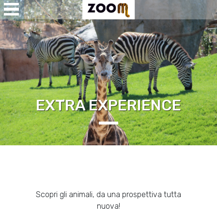
Open
Menu
se
u
EXTRA EXPERIENCE
Scopri gli animali, da una prospettiva tutta
nuova!