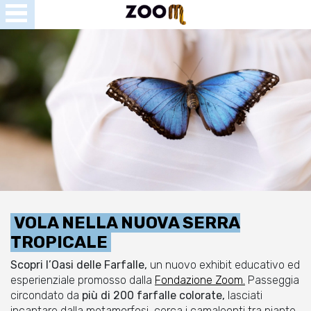
Open
Menu
se
u
VOLA NELLA NUOVA SERRA
TROPICALE
Scopri l’Oasi delle Farfalle,
un nuovo exhibit educativo ed
esperienziale promosso dalla
Fondazione Zoom.
Passeggia
circondato da
più di 200 farfalle colorate,
lasciati
incantare dalla metamorfosi, cerca i camaleonti tra piante