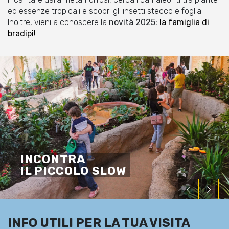
ed essenze tropicali e scopri gli insetti stecco e foglia.
Inoltre, vieni a conoscere la
novità 2025:
la famiglia di
bradipi!
INCONTRA
IL PICCOLO SLOW
INFO UTILI PER LA TUA VISITA