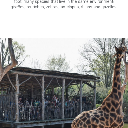
foot, many species that live in the same environment:
giraffes, ostriches, zebras, antelopes, rhinos and gazelles!