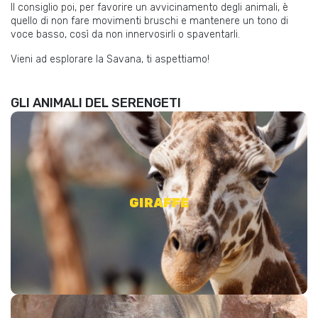
Il consiglio poi, per favorire un avvicinamento degli animali, è
quello di non fare movimenti bruschi e mantenere un tono di
voce basso, così da non innervosirli o spaventarli.
Vieni ad esplorare la Savana, ti aspettiamo!
GLI ANIMALI DEL SERENGETI
Il mammifero terrestre tra i più grandi al mondo, nonché il
più alto animale e più grande ruminante terrestre.
GIRAFFE
SCOPRI DI PIÙ