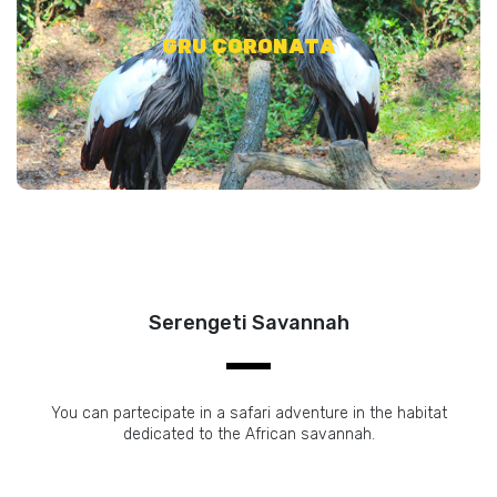
GRU CORONATA
Conosci gli unici uccelli presenti nell’habitat del Serengeti
Serengeti Savannah
You can partecipate in a safari adventure in the habitat
dedicated to the African savannah.