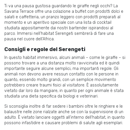
Ti va una pausa gustosa guardando le giraffe negli occhi? La
Savana Terrace offre una colazione a buffet con prodotti dolci e
salati e caffetteria, un pranzo leggero con prodotti preparati al
momento e un aperitivo speciale con una lista di cocktail
studiata appositamente dai nostri bartender ispirandosi al
parco. Immersi nell’habitat Serengeti sembrerà di fare una
pausa nel cuore dell’Africa.
Consigli e regole del Serengeti
In questo habitat immersivo, alcuni animali – come le giraffe – si
possono trovare a una distanza molto ravvicinata ed è quindi
importante seguire alcune semplici, ma importanti regole. Gli
animali non devono avere nessun contatto con le persone in
quanto, essendo molto grandi, con un semplice movimento
potrebbero creare traumi fisici al visitatore. È assolutamente
vietato dar loro da mangiare, in quanto per ogni animale è stata
studiata una dieta specifica da biologi e veterinari.
Si sconsiglia inoltre di far sedere i bambini oltre le ringhiere e le
balaustre nelle zone rialzate anche se con la supervisione di un
adulto. È vietato lanciare oggetti all’interno dell’habitat, in quanto
possono infastidire e causare problemi di salute agli esemplari.