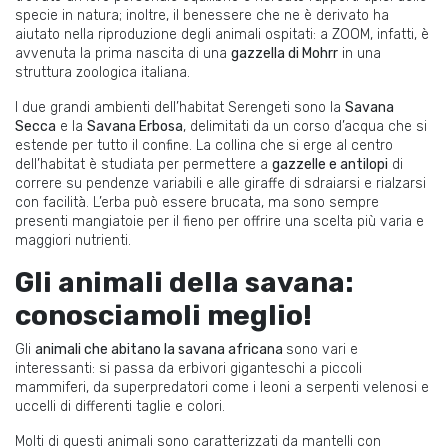
specie in natura; inoltre, il benessere che ne è derivato ha
aiutato nella riproduzione degli animali ospitati: a ZOOM, infatti, è
avvenuta la prima nascita di una
gazzella di Mohrr
in una
struttura zoologica italiana.
I due grandi ambienti dell’habitat Serengeti sono la
Savana
Secca
e la
Savana Erbosa
, delimitati da un corso d’acqua che si
estende per tutto il confine. La collina che si erge al centro
dell’habitat è studiata per permettere a
gazzelle e antilopi
di
correre su pendenze variabili e alle giraffe di sdraiarsi e rialzarsi
con facilità. L’erba può essere brucata, ma sono sempre
presenti mangiatoie per il fieno per offrire una scelta più varia e
maggiori nutrienti.
Gli animali della savana:
conosciamoli meglio!
Gli
animali che abitano la savana africana
sono vari e
interessanti: si passa da erbivori giganteschi a piccoli
mammiferi, da superpredatori come i leoni a serpenti velenosi e
uccelli di differenti taglie e colori.
Molti di questi animali sono caratterizzati da mantelli
con