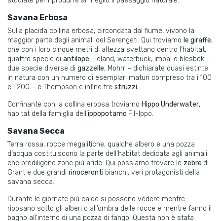
studiate per riprodurre al meglio il paesaggio naturale.
Savana Erbosa
Sulla placida collina erbosa, circondata dal fiume, vivono la
maggior parte degli animali del Serengeti. Qui troviamo
le giraffe
,
che con i loro cinque metri di altezza svettano dentro l’habitat,
quattro specie di
antilope
– eland, waterbuck, impal e blesbok –
due specie diverse di
gazzelle
, Mohrr – dichiarate quasi estinte
in natura con un numero di esemplari maturi compreso tra i 100
e i 200 – e Thompson e infine tre
struzzi.
Confinante con la collina erbosa troviamo
Hippo Underwater
,
habitat della famiglia dell’
ippopotamo
Fil-Ippo.
Savana Secca
Terra rossa, rocce megalitiche, qualche albero e una pozza
d’acqua costituiscono la parte dell’habitat dedicata agli animali
che prediligono zone più aride. Qui possiamo trovare le
zebre
di
Grant e due grandi
rinoceronti
bianchi, veri protagonisti della
savana secca.
Durante le giornate più calde si possono vedere mentre
riposano sotto gli alberi o all’ombra delle rocce e mentre fanno il
bagno all’interno di una pozza di fango. Questa non è stata