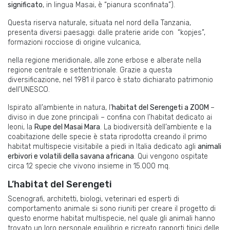
significato
, in lingua Masai, è “pianura sconfinata”).
Questa riserva naturale, situata nel nord della Tanzania,
presenta diversi paesaggi: dalle praterie aride con
“kopjes”,
formazioni rocciose di origine vulcanica,
nella regione meridionale, alle zone erbose e alberate nella
regione centrale e settentrionale. Grazie a questa
diversificazione, nel 1981 il parco è stato dichiarato patrimonio
dell’UNESCO.
Ispirato all’ambiente in natura, l’
habitat del Serengeti a ZOOM
–
diviso in due zone principali – confina con l’habitat dedicato ai
leoni, la
Rupe del Masai Mara
. La biodiversità dell’ambiente e la
coabitazione delle specie è stata riprodotta creando il primo
habitat multispecie visitabile a piedi in Italia dedicato agli
animali
erbivori e volatili della savana africana
. Qui vengono ospitate
circa 12 specie che vivono insieme in 15.000 mq.
L’habitat del Serengeti
Scenografi, architetti, biologi, veterinari ed esperti di
comportamento animale si sono riuniti per creare il progetto di
questo enorme habitat multispecie, nel quale gli animali hanno
trovato un loro personale equilibrio e ricreato rapporti tipici delle