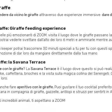
raffe
edere da vicino le giraffe
attraverso due esperienze immersive:
dare 
affe: Giraffe feeding experience
lle più emozionanti di ZOOM: visita il luogo dove le giraffe passano la
potrai vederle svettare dall’alto dei loro 6 metri e ammirarle mentre a
eeper potrai trascorrere 30 minuti speciali a tu per tu con questi spl
’emozione di dar loro da mangiare direttamente dalla tua mano.
affe: la Savana Terrace
e con le giraffe
? La
Savana Terrace
è il luogo dove questo si può reali
ke, caffetteria, brioches e la vista sulla magica collina del Serengeti. O
loro.
 anche
fare
aperitivo con le giraffe.
Puoi gustare il tuo cocktail preferit
ana in compagnia di giraffe, gazzelle, antilopi e struzzi per sentirti in
 incredibili animali, ti aspettano a ZOOM!