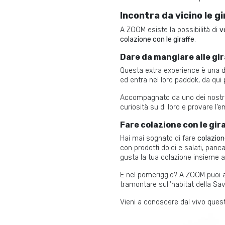
Incontra da vicino le gi
A ZOOM esiste la possibilità di
v
colazione con le giraffe
.
Dare da mangiare alle gir
Questa extra experience è una de
ed entra nel loro paddok, da qui 
Accompagnato da uno dei nostri k
curiosità su di loro e provare l
Fare colazione con le gir
Hai mai sognato di fare
colazion
con prodotti dolci e salati, panca
gusta la tua colazione insieme a 
E nel pomeriggio? A ZOOM puoi
tramontare sull’habitat della Sav
Vieni a conoscere dal vivo questi