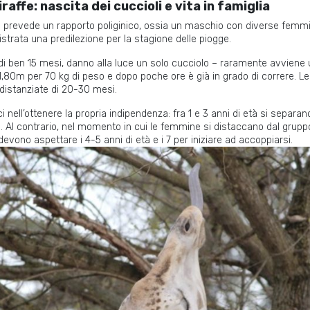
raffe: nascita dei cuccioli e vita in famiglia
ffe prevede un rapporto poliginico, ossia un maschio con diverse femmi
strata una predilezione per la stagione delle piogge.
 di ben 15 mesi, danno alla luce un solo cucciolo – raramente avviene
1,80m per 70 kg di peso e dopo poche ore è già in grado di correre. Le
distanziate di 20-30 mesi.
ci nell’ottenere la propria indipendenza: fra 1 e 3 anni di età si separa
. Al contrario, nel momento in cui le femmine si distaccano dal grupp
vono aspettare i 4-5 anni di età e i 7 per iniziare ad accoppiarsi.