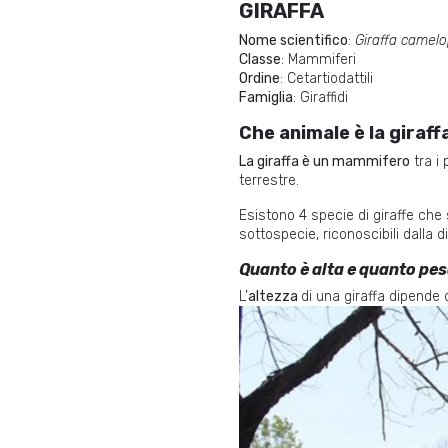
GIRAFFA
Nome scientifico
:
Giraffa camelo
Classe
: Mammiferi
Ordine
: Cetartiodattili
Famiglia
: Giraffidi
Che animale
è
la giraf
La giraffa è un mammifero
tra i 
terrestre.
Esistono 4 specie di giraffe che
sottospecie, riconoscibili dalla 
Quanto è alta e quanto pes
L’
altezza
di una giraffa dipende