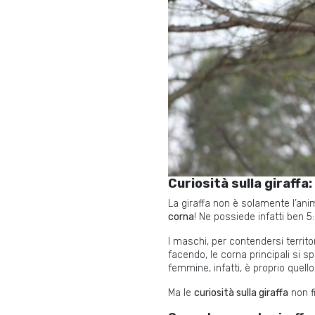
Curiosità sulla giraffa
La giraffa non è solamente l’ani
corna
! Ne possiede infatti ben 5:
I maschi, per contendersi territor
facendo, le corna principali si s
femmine, infatti, è proprio quell
Ma le
curiosità sulla giraffa
non f