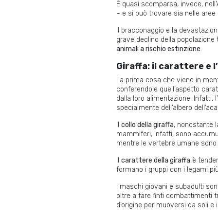
È quasi scomparsa, invece, nell
– e si può trovare sia nelle aree
Il bracconaggio e la devastazio
grave declino della popolazione t
animali a rischio estinzione
.
Giraffa: il carattere e 
La prima cosa che viene in mente
conferendole quell’aspetto carat
dalla loro alimentazione. Infatti
specialmente dell’albero dell’aca
Il
collo della giraffa
, nonostante l
mammiferi, infatti, sono accumu
mentre le vertebre umane sono lu
Il
carattere della giraffa
è tenden
formano i gruppi con i legami più f
I maschi giovani e subadulti sono
oltre a fare finti combattimenti 
d’origine per muoversi da soli 