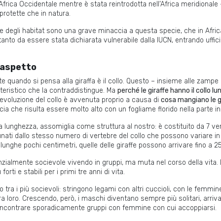
’Africa Occidentale mentre è stata reintrodotta nell’Africa meridiona
 protette che in natura.
ne degli habitat sono una grave minaccia a questa specie, che in Afri
anto da essere stata dichiarata vulnerabile dalla IUCN, entrando uffici
l’aspetto
 quando si pensa alla giraffa è il collo. Questo – insieme alle zampe 
teristico che la contraddistingue. Ma
perché le giraffe hanno il collo l
, l’evoluzione del collo è avvenuta proprio a causa di
cosa mangiano le g
cia che risulta essere molto alto con un fogliame florido nella parte i
a lunghezza, assomiglia come struttura al nostro: è costituito da 7 verte
nati dallo stesso numero di vertebre del collo che possono variare i
nghe pochi centimetri, quelle delle giraffe possono arrivare fino a 25
zialmente socievole vivendo in gruppi, ma muta nel corso della vita.
orti e stabili per i primi tre anni di vita.
 tra i più socievoli: stringono legami con altri cuccioli, con le femm
tra loro. Crescendo, però, i maschi diventano sempre più solitari, arri
e incontrare sporadicamente gruppi con femmine con cui accoppiarsi.