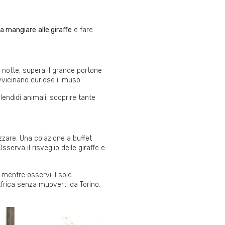
da mangiare
alle giraffe
e fare
 notte, supera il grande portone
vvicinano curiose il muso.
endidi animali, scoprire tante
zzare. Una colazione a buffet
sserva il risveglio delle giraffe e
o mentre osservi il sole
 Africa senza muoverti da Torino.