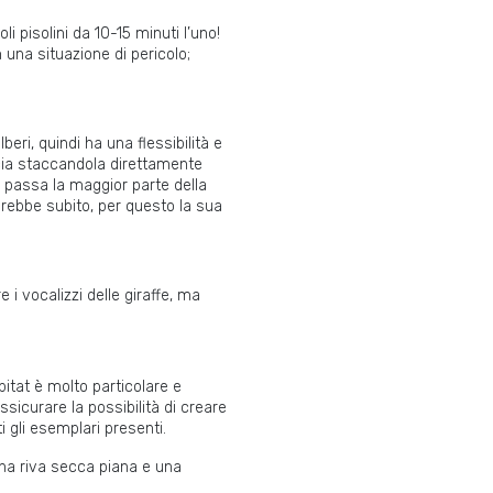
i pisolini da 10-15 minuti l’uno!
una situazione di pericolo;
beri, quindi ha una flessibilità e
ccia staccandola direttamente
te passa la maggior parte della
erebbe subito, per questo la sua
i vocalizzi delle giraffe, ma
itat è molto particolare e
ssicurare la possibilità di creare
 gli esemplari presenti.
 una riva secca piana e una