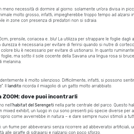
on meno necessità di dormire al giorno: solamente un’ora divisa in piccol
imale molto grosso, infatti, impiegherebbe troppo tempo ad alzarsi in 
bile in zone con presenza di predatori non si sdraia.
cm, prensile, coriacea e…blu! La utilizza per strappare le foglie dagli al
La durezza è necessaria per evitare di ferirsi quando si nutre di corte
, il colore blu è necessario per evitare di ustionarsi. In quanto ruminan
foglie, ma sotto il sole cocente della Savana una lingua rosa si bruc
di melanina.
temente è molto silenzioso. Difficilmente, infatti, si possono sentire 
. Il
landito
ricorda il miagolio di un gatto molto arrabbiato.
 a ZOOM: dove puoi incontrarli
o nell’
habitat del Serengeti
nella parte centrale del parco. Questo hab
 un mixed exhibit, un luogo in cui sono presenti più specie diverse per a
roprio come avverrebbe in natura – e dare sempre nuovi stimoli a tutti
: un fiume per abbeverarsi senza ricorrere ad abbeveratoi artificiali,
tà alle giraffe di sdraiarsi e rialzarsi con poco sforzo.