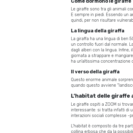
Come dormono le giraffe
Le giraffe sono tra gli animali c
E sempre in piedi. Essendo un an
quindi, per non risultare vulnera
La lingua della giraffa
La giraffa ha una lingua di ben 50
un controllo fuori dal normale. 
dagli alberi con la lingua. Infine
giornata a strappare e mangiare 
ha un’altissima concentrazione 
Il verso della giraffa
Questo enorme animale sorprenden
quando questo avviene “landisce”
L’habitat delle giraffe
Le giraffe ospiti a ZOOM si trovan
interessante: si tratta infatti di
interazioni sociali complesse -p
L’habitat è composto da tre parti
collina erbosa che da la possibili