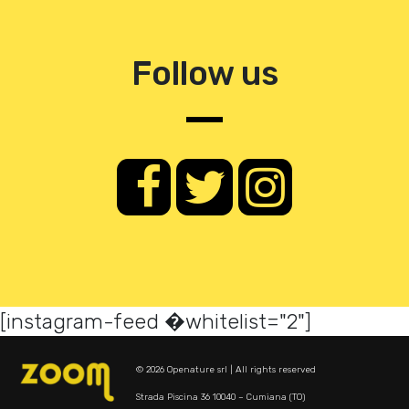
Follow us
[instagram-feed �whitelist="2"]
© 2026 Openature srl | All rights reserved
Strada Piscina 36 10040 – Cumiana (TO)