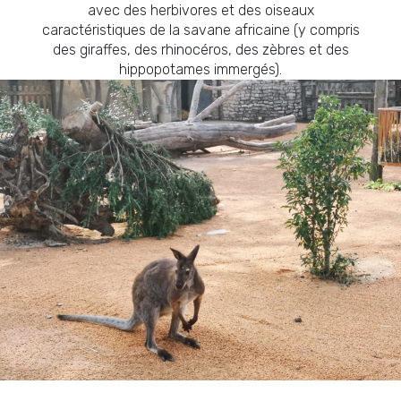
avec des herbivores et des oiseaux
caractéristiques de la savane africaine (y compris
des giraffes, des rhinocéros, des zèbres et des
hippopotames immergés).