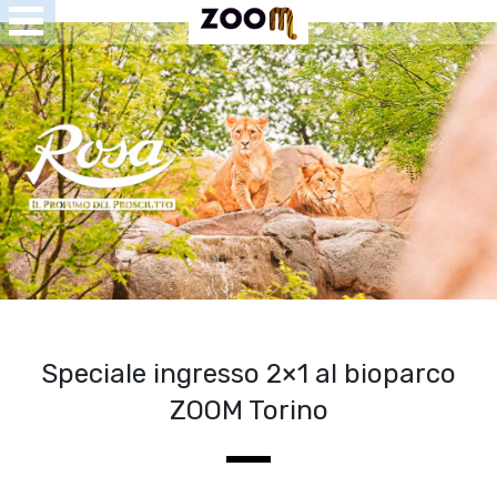
Open
Menu
se
u
Speciale ingresso 2×1 al bioparco
ZOOM Torino