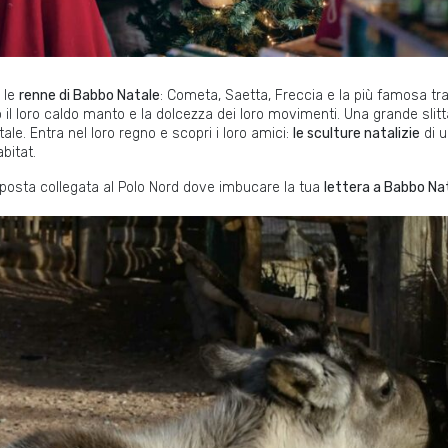
 le
renne di Babbo Natale
: Cometa, Saetta, Freccia e la più famosa tra
l loro caldo manto e la dolcezza dei loro movimenti. Una grande slitta 
ale. Entra nel loro regno e scopri i loro amici:
le sculture natalizie
di u
abitat.
 posta collegata al Polo Nord dove imbucare la tua
lettera a Babbo Na