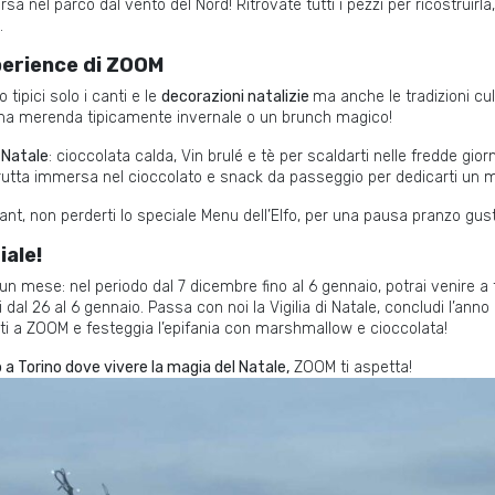
rsa nel parco dal vento del Nord! Ritrovate tutti i pezzi per ricostruirl
.
erience di ZOOM
tipici solo i canti e le
decorazioni natalizie
ma anche le tradizioni cul
una merenda tipicamente invernale o un brunch magico!
 Natale
: cioccolata calda, Vin brulé e tè per scaldarti nelle fredde gior
 frutta immersa nel cioccolato e snack da passeggio per dedicarti un 
t, non perderti lo speciale Menu dell’Elfo, per una pausa pranzo gustan
iale!
un mese: nel periodo dal 7 dicembre fino al 6 gennaio, potrai venire a 
ni dal 26 al 6 gennaio. Passa con noi la Vigilia di Natale, concludi l’ann
iti a ZOOM e festeggia l’epifania con marshmallow e cioccolata!
o a Torino dove vivere la magia del Natale,
ZOOM ti aspetta!