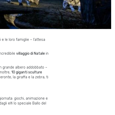
i e le loro famiglie – l’attesa
ncredibile
villaggio di Natale
in
 un grande albero addobbato –
Inoltre,
10 giganti sculture
ronte, la giraffa e la zebra, ti
giornata: giochi, animazione e
agli elfi lo speciale Ballo del