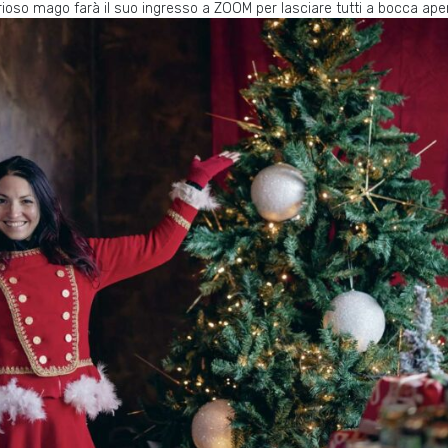
erioso mago farà il suo ingresso a ZOOM per lasciare tutti a bocca aper