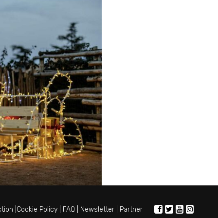
ction
|
Cookie Policy
|
FAQ
|
Newsletter
|
Partner