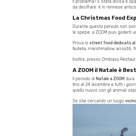
Il problema? È stata divisa e spa
da decifrare: è in rennese antico
La Christmas Food Exp
Durante questo periodo non sono 
le spezie: a ZOOM puoi goderti 
Prova lo
street food dedicato al
Nutella, marshmallow arrostiti,
Inoltre, presso Ombiasy Restauran
A ZOOM il Natale è Best
Il periodo di
Natale a ZOOM
dura 
fino al 24 dicembre e tutti i gior
quello nuovo con gli animali osp
Se stai cercando un luogo
vicin