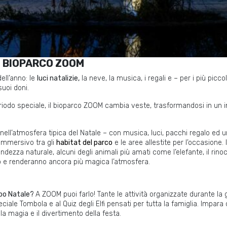
L BIOPARCO ZOOM
dell’anno: le
luci natalizie,
la neve, la musica, i regali e – per i più piccol
suoi doni.
iodo speciale, il bioparco ZOOM cambia veste, trasformandosi in un i
.
nell’atmosfera tipica del Natale – con musica, luci, pacchi regalo ed
immersivo tra gli
habitat del parco
e le aree allestite per l’occasione. 
ndezza naturale, alcuni degli animali più amati come l’elefante, il rinoce
o e renderanno ancora più magica l’atmosfera.
bbo Natale?
A ZOOM puoi farlo! Tante le attività organizzate durante la 
eciale Tombola e al Quiz degli Elfi pensati per tutta la famiglia. Impara d
a magia e il divertimento della festa.