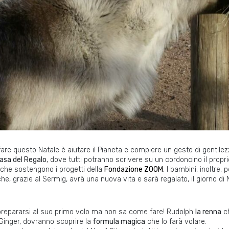
fare questo Natale è aiutare il Pianeta e compiere un gesto di gentilez
asa del Regalo
, dove tutti potranno scrivere su un cordoncino il propr
che sostengono i progetti della
Fondazione ZOOM
, I bambini, inoltre,
e, grazie al Sermig, avrà una nuova vita e sarà regalato, il giorno di 
e prepararsi al suo primo volo ma non sa come fare! Rudolph
la renna
ch
 Ginger, dovranno scoprire la
formula magica
che lo farà volare.