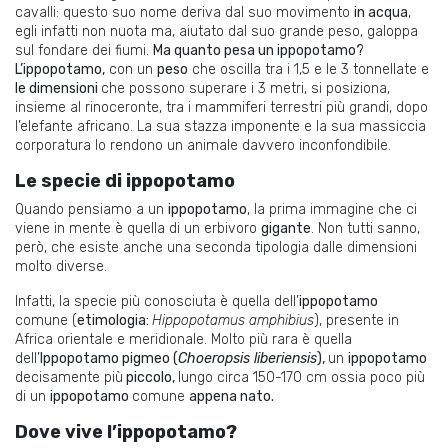
cavalli: questo suo nome deriva dal suo movimento
in acqua
,
egli infatti non nuota ma, aiutato dal suo grande peso, galoppa
sul fondare dei fiumi.
Ma quanto pesa un ippopotamo?
L’ippopotamo,
con un
peso
che oscilla tra i 1,5 e le 3 tonnellate e
le dimensioni
che possono superare i 3 metri, si posiziona,
insieme al rinoceronte, tra i mammiferi terrestri più grandi, dopo
l’elefante africano. La sua stazza imponente e la sua massiccia
corporatura lo rendono un animale davvero inconfondibile.
Le specie di ippopotamo
Quando pensiamo a un
ippopotamo
, la prima immagine che ci
viene in mente è quella di un erbivoro
gigante
. Non tutti sanno,
però, che esiste anche una seconda tipologia dalle dimensioni
molto diverse.
Infatti, la specie più conosciuta è quella dell’
ippopotamo
comune (
etimologia:
Hippopotamus amphibius
), presente in
Africa orientale e meridionale. Molto più rara è quella
dell’
Ippopotamo pigmeo (
Choeropsis liberiensis
),
un
ippopotamo
decisamente più
piccolo,
lungo circa 150-170 cm ossia poco più
di un
ippopotamo
comune
appena nato.
Dove vive l’ippopotamo?