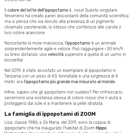
Il
colore del latte dell’ippopotamo
è…rosa! Questo singolare
fenomeno ha creato pareri discordanti della comunità scientifica
ma si pensa che sia dovuto alla presenza di un pigmento
chiamato caroteneide, lo stesso che conferisce alle carote il
loro colore arancione
Nonostante la mole massiccia,
l’ippopotamo
è un animale
sorprendentemente agile e veloce. Può raggiungere i 30 km/h
su brevi distanze, una
velocità
superiore a quella di un uomo in
bicicletta!
Nel 2019, è stato avvistato un esemplare di ippopotamo in
Tanzania con un peso di 4,5 tonnellate e una lunghezza di 4
metri: era
l’ippopotamo più grande mai misurato al mondo.
Infine, sapevi che gli ippopotami non sudano? Per rinfrescarsi,
secernono una sostanza oleosa di colore rosso che li aiuta a
proteggersi dal sole e a mantenere la pelle idratata.
La famiglia di ippopotami di ZOOM
Lisa, classe 1986, e Ze Maria, del 2011, sono la coppia di
ippopotami che ha inaugurato l’habitat di Zoom
Hippo