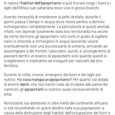
In natura l’
habitat dell
’
ippopotamo
si può trovare lungo i fiumi e i
laghi dell’Africa sub sahariana dove vive in grossi branchi.
Avendo necessità di mantenere la pelle idratata, durante il
giorno passa il tempo in acqua dove riesce perfino a dormire
immergendosi completamente. La pericolosità di questi animali,
infatti, non dipende solamente dalla loro territorialità ma anche
da come dormono gli ippopotami: loro sono in grado di sigillare
narici e orecchie e immergersi in acqua lasciando uscire
eventualmente solo una piccola parte di schiena, arrivando ad
assomigliare a dei tronchi. I pescatori, quindi, si accorgeranno di
passare dentro un branco di ippopotami solo quando questi si
sveglieranno e inizieranno ad inseguirli per cacciarli dal loro
territorio.
Durante la notte, invece, emergono dai fiumi e dai laghi per
nutrirsi. Ma
cosa mangia un ippopotamo?
Per quanto sia dotato
di enormi
denti
, che non hanno nulla da invidiare alle zanne dei
carnivori, gli
ippopotami
si nutrono quasi esclusivamente di
erba.
Nonostante sia distribuito in oltre metà del continente africano
si sta riscontrando un grave declino nella sua popolazione: a
causa della distruzione degli habitat, dell’occupazione dei fiumi e