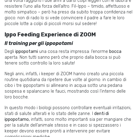
una volta raggiunti i due anni a darsi colpi leggeri con le labbra e
resistere l’uno alla forza dell’altro. Fil-Ippo – timido, affettuoso e
molto simpatico – però ha preso da subito troppa confidenza nel
gioco: non di rado lo si vede convincere il padre a fare le loro
piccole lotte a colpi di piccoli morsi sul sedere!
Ippo Feeding Experience di ZOOM
Il training per gli ippopotami
Degli
ippopotami
una cosa resta impressa: l’enorme
bocca
aperta. Non tutti sanno però che proprio dalla bocca si può
tenere sotto controllo la loro salute!
Negli anni, infatti, i keeper di ZOOM hanno creato una piccola
routine quotidiana da ripetere due volte al giorno: in cambio di
cibo i tre ippopotami si allineano in acqua sotto una pedana
sospesa e spalancano le fauci, mostrando così l’interno delle
loro bocche.
In questo modo i biologi possono controllare eventuali irritazioni,
stati di salute alterati e lo stato delle zanne. I
denti di
ippopotamo
,
infatti, sono molto importanti sia per mangiare che
per la salute dell’animale stesso e in caso si spezzassero i
keeper devono essere pronti a intervenire per evitare
complicazioni mediche.