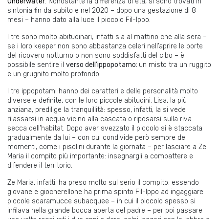
Underwater
. Nonostante la differenza di età, si sono trovati in
sintonia fin da subito e nel 2020 – dopo una gestazione di 8
mesi – hanno dato alla luce il piccolo Fil-Ippo.
I tre sono molto abitudinari, infatti sia al mattino che alla sera –
se i loro keeper non sono abbastanza celeri nell’aprire le porte
del ricovero notturno o non sono soddisfatti del cibo – è
possibile sentire il
verso dell
’
ippopotamo:
un misto tra un ruggito
e un grugnito molto profondo.
I tre ippopotami hanno dei caratteri e delle personalità molto
diverse e definite, con le loro piccole abitudini. Lisa, la più
anziana, predilige la tranquillità: spesso, infatti, la si vede
rilassarsi in acqua vicino alla cascata o riposarsi sulla riva
secca dell’habitat. Dopo aver svezzato il piccolo si è staccata
gradualmente da lui – con cui condivide però sempre dei
momenti, come i pisolini durante la giornata – per lasciare a Ze
Maria il compito più importante: insegnargli a combattere e
difendere il territorio.
Ze Maria, infatti, ha preso molto sul serio il compito: essendo
giovane e giocherellone ha prima spinto Fil-Ippo ad ingaggiare
piccole scaramucce subacquee – in cui il piccolo spesso si
infilava nella grande bocca aperta del padre – per poi passare