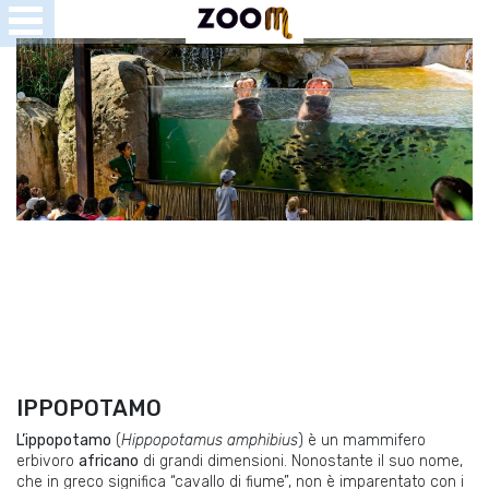
Open
Menu
se
u
IPPOPOTAMO
L’ippopotamo
(
Hippopotamus amphibius
) è un mammifero
erbivoro
africano
di grandi dimensioni. Nonostante il suo nome,
che in greco significa “cavallo di fiume”, non è imparentato con i