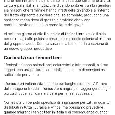
finché non iniziano a cibarsi da soli a circa due settimane di vita.
Le cure parentali e la nutrizione dipendono da entrambi i genitori:
sia maschi che femmine hanno infatti delle ghiandole all’interno
del tratto digerente superiore che, se stimolate, producono una
sostanza rossa ricca di grasso e proteine che viene
comunemente conosciuta come latte del gozzo.
Al settimo giorno di vita
il cucciolo di fenicottero
lascia il nido
per unirsi agli altri pulcini e creare delle piccole colonie all’interno
del gruppo di adulti. Queste saranno la base per la creazione di
un nuovo gruppo riproduttivo.
Curiosità sui fenicotteri
I fenicotteri sono animali particolarissimi e interessanti, alti ma
leggeri, con un’apertura alare ridotta per le loro dimensioni ma
sufficiente per volare.
I fenicotteri
volano
infatti anche per lunghe distanze. All’arrivo
della stagione fredda il
fenicottero migra
per raggiungere luoghi
più caldi dove nidificare e vivere per i mesi successivi.
Non esiste un periodo specifico di migrazione per tutti in quanto
distribuiti in tutta l’Eurasia e Africa, ma possiamo prevedere
quando migrano i fenicotteri in Italia
e di conseguenza quando