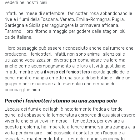
vederli nei nostri cieli.
Infatti, nel mese di settembre i fenicotteri rosa abbandonano le
rive e i fiumi della Toscana, Veneto, Emilia-Romagna, Puglia,
Sardegna e Sicilia per raggiungere la primavera africana.
Faranno il loro ritorno a maggio per godere delle stagioni più
calde italiane.
Il loro passaggio può essere riconosciuto anche dal rumore che
producono: i fenicotteri, infatti, non sono animali silenziosi e
utilizzano vocalizzazioni diverse per comunicare tra loro ma
anche come accompagnamento alle loro attività quotidiane.
Infatti, mentre vola
il verso del fenicottero
ricorda quello delle
oche, mentre mangia emette una sorta di borbottio e infine un
grugnito per minacciare altri esemplari che cercano di
occupargli in nido.
Perché i fenicotteri stanno su una zampa sola
L’acqua dei fiumi e dei laghi è notoriamente fredda e tende
quindi ad abbassare la temperatura corporea di qualsiasi essere
vivente che ci si trovi immerso. Il fenicottero, per ovviare a
questo problema, ha imparato a tenere immersa una zampa alla
volta per diminuire il più possibile il contatto con l’acqua e a
riscaldarsi mantenendo tutto il resto del corpo rannicchiato