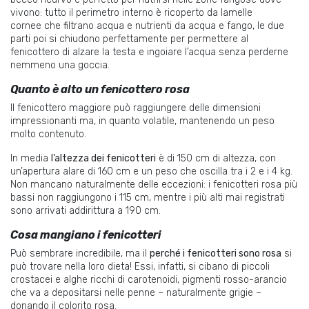
vivono: tutto il perimetro interno è ricoperto da
lamelle
cornee
che filtrano acqua e nutrienti da
acqua e
fango, le due
parti poi si chiudono perfettamente per permettere al
fenicottero di alzare la testa e ingoiare l’acqua senza perderne
nemmeno una goccia.
Quanto è alto un fenicottero rosa
Il fenicottero maggiore può raggiungere delle dimensioni
impressionanti ma, in quanto volatile, mantenendo un peso
molto contenuto.
In media
l’altezza dei fenicotteri
è di 150 cm di altezza, con
un’apertura alare di
160
cm e un peso che oscilla tra i
2 e i 4 kg
.
Non mancano naturalmente delle eccezioni: i fenicotteri rosa più
bassi non raggiungono i 115 cm, mentre i più alti mai registrati
sono arrivati addirittura a 190 cm.
Cosa mangiano i fenicotteri
Può sembrare incredibile, ma il
perché i fenicotteri sono rosa
si
può trovare nella loro dieta! Essi, infatti, si cibano di piccoli
crostacei e alghe ricchi di
carotenoidi
,
pigmenti
rosso-arancio
che va a depositarsi nelle penne – naturalmente grigie –
donando il colorito rosa.