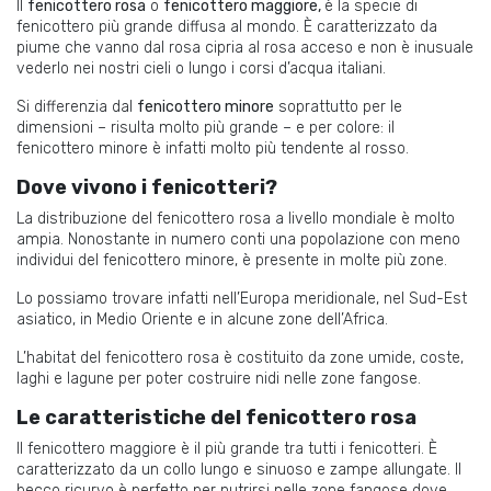
Il
fenicottero rosa
o
fenicottero maggiore,
è la specie di
fenicottero più
grande
diffusa
al mondo. È caratterizzato da
piume che vanno dal rosa cipria al rosa acceso e non è inusuale
vederlo nei nostri cieli o lungo i corsi d’acqua italiani.
Si differenzia dal
fenicottero minore
soprattutto
per
le
dimensioni
– risulta molto più grande
– e per colore: il
fenicottero minore è infatti molto più tendente al rosso.
Dove vivono i fenicotteri?
La distribuzione del fenicottero rosa a livello mondiale è molto
ampia. Nonostante in numero conti una popolazione con meno
individui del fenicottero minore, è presente in molte più zone.
Lo possiamo trovare infatti nell’Europa meridionale, nel Sud-Est
asiatico, in Medio Oriente e in alcune zone dell’Africa.
L’habitat del fenicottero rosa è costituito da zone umide, coste,
laghi e lagune per poter costruire nidi nelle zone fangose.
Le caratteristiche del fenicottero rosa
Il fenicottero maggiore è il più grande tra tutti i fenicotteri. È
caratterizzato da un collo lungo e sinuoso e zampe allungate. Il
becco ricurvo è perfetto per nutrirsi nelle zone fangose dove