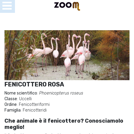
Open
Menu
se
u
FENICOTTERO ROSA
Nome scientifico
:
Phoenicopterus roseus
Classe
: Uccelli
Ordine
: Fenicotteriformi
Famiglia
: Fenicotteridi
Che animale
è
il fenicottero? Conosciamolo
meglio!